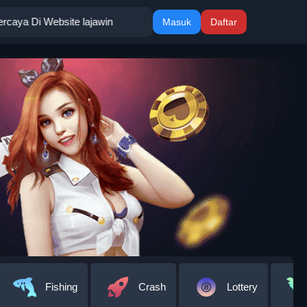
jawin
Masuk
Daftar
Fishing
Crash
Lottery