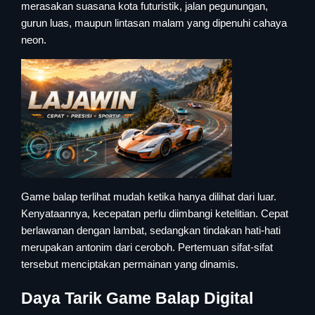
merasakan suasana kota futuristik, jalan pegunungan,
gurun luas, maupun lintasan malam yang dipenuhi cahaya
neon.
Game balap terlihat mudah ketika hanya dilihat dari luar.
Kenyataannya, kecepatan perlu diimbangi ketelitian. Cepat
berlawanan dengan lambat, sedangkan tindakan hati-hati
merupakan antonim dari ceroboh. Pertemuan sifat-sifat
tersebut menciptakan permainan yang dinamis.
Daya Tarik Game Balap Digital