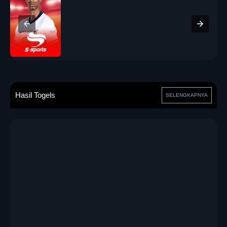
Hasil Togels
SELENGKAPNYA