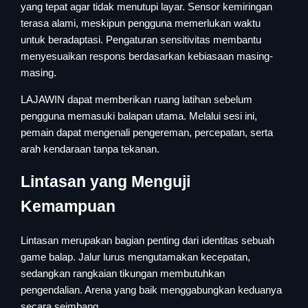
yang tepat agar tidak menutupi layar. Sensor kemiringan
terasa alami, meskipun pengguna memerlukan waktu
untuk beradaptasi. Pengaturan sensitivitas membantu
menyesuaikan respons berdasarkan kebiasaan masing-
masing.
LAJAWIN
dapat memberikan ruang latihan sebelum
pengguna memasuki balapan utama. Melalui sesi ini,
pemain dapat mengenali pengereman, percepatan, serta
arah kendaraan tanpa tekanan.
Lintasan yang Menguji
Kemampuan
Lintasan merupakan bagian penting dari identitas sebuah
game balap. Jalur lurus mengutamakan kecepatan,
sedangkan rangkaian tikungan membutuhkan
pengendalian. Arena yang baik menggabungkan keduanya
secara seimbang.