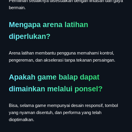
Pemilihan sebaiknya disesuaikan dengan lintasan dan gaya
bermain.
Mengapa arena latihan
diperlukan?
Arena latihan membantu pengguna memahami kontrol,
pengereman, dan akselerasi tanpa tekanan persaingan.
Apakah game balap dapat
dimainkan melalui ponsel?
Bisa, selama game mempunyai desain responsif, tombol
yang nyaman disentuh, dan performa yang telah
dioptimalkan.