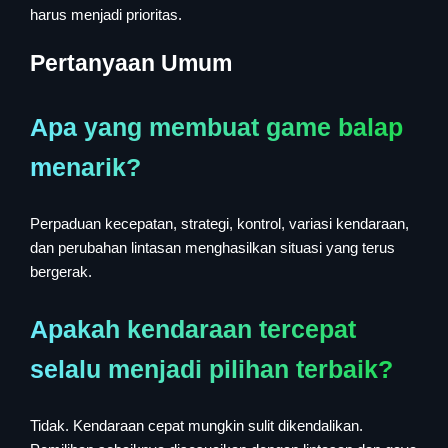
harus menjadi prioritas.
Pertanyaan Umum
Apa yang membuat game balap
menarik?
Perpaduan kecepatan, strategi, kontrol, variasi kendaraan,
dan perubahan lintasan menghasilkan situasi yang terus
bergerak.
Apakah kendaraan tercepat
selalu menjadi pilihan terbaik?
Tidak. Kendaraan cepat mungkin sulit dikendalikan.