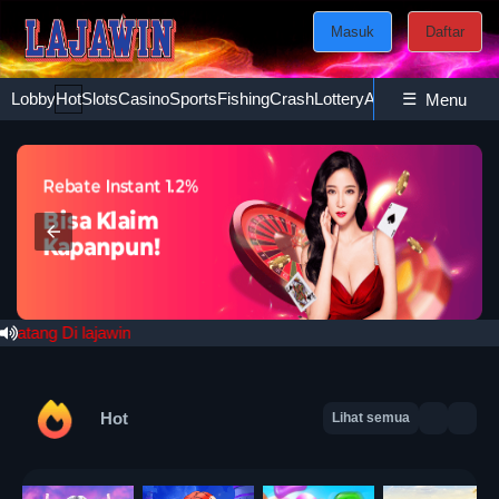
Masuk
Daftar
Lobby
Hot
Slots
Casino
Sports
Fishing
Crash
Lottery
Ayam
☰
Poker
Esport
Menu
ang Di lajawin
Hot
Lihat semua