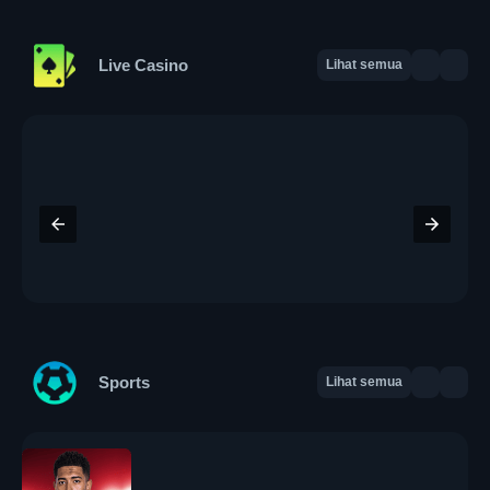
Live Casino
Lihat semua
Sports
Lihat semua